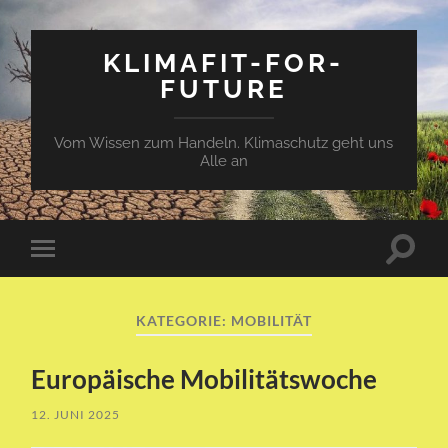
KLIMAFIT-FOR-
FUTURE
Vom Wissen zum Handeln. Klimaschutz geht uns
Alle an
Suchfe
Mobile-
ein-/a
Menü
ein-/ausblenden
KATEGORIE:
MOBILITÄT
Europäische Mobilitätswoche
12. JUNI 2025