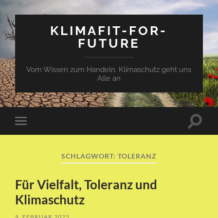
KLIMAFIT-FOR-
FUTURE
Vom Wissen zum Handeln. Klimaschutz geht uns
Alle an
Suchfe
Mobile-
ein-/a
Menü
ein-/ausblenden
SCHLAGWORT:
TOLERANZ
Für Vielfalt, Toleranz und
Klimaschutz
9. FEBRUAR 2025