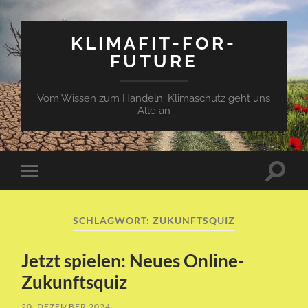
KLIMAFIT-FOR-
FUTURE
Vom Wissen zum Handeln. Klimaschutz geht uns
Alle an
Suchfe
Mobile-
ein-/a
Menü
ein-/ausblenden
SCHLAGWORT:
ZUKUNFTSQUIZ
Jetzt spielen: Neues Online-
Zukunftsquiz
20. DEZEMBER 2024