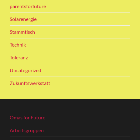
parentsforfuture
Solarenergie
Stammtisch
Technik
Toleranz
Uncategorized
Zukunftswerkstatt
Omas for Future
Arbeitsgruppen