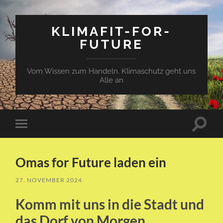
KLIMAFIT-FOR-
FUTURE
Vom Wissen zum Handeln. Klimaschutz geht uns
Alle an
Suchfe
Mobile-
ein-/a
Menü
ein-/ausblenden
Omas for Future laden ein
27. NOVEMBER 2024
Komm mit uns in die Stadt und
das Dorf von Morgen