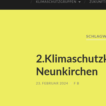
KLIMASCHUTZGRUPPEN
ZUKUNFT
SCHLAGW
2.Klimaschutzk
Neunkirchen
23. FEBRUAR 2024
/
F B