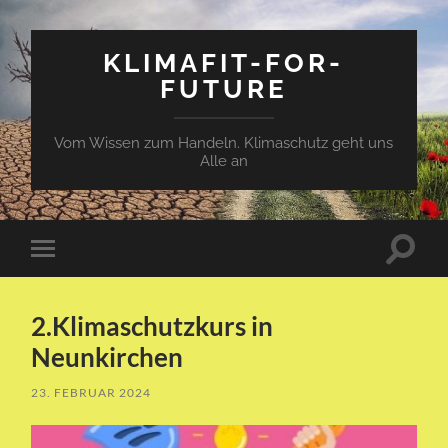
KLIMAFIT-FOR-
FUTURE
Vom Wissen zum Handeln. Klimaschutz geht uns
Alle an
Suchfe
Mobile-
ein-/a
Menü
ein-/ausblenden
2.Klimaschutzkurs in
Neunkirchen
23. FEBRUAR 2024