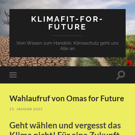
KLIMAFIT-FOR-
FUTURE
Vom Wissen zum Handeln. Klimaschutz geht uns
Alle an
Suchfe
Mobile-
ein-/a
Menü
ein-/ausblenden
Wahlaufruf von Omas for Future
15. JANUAR 2025
Geht wählen und vergesst das
Klima nicht! Für eine Zukunft